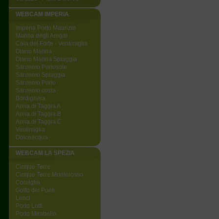
WEBCAM IMPERIA
Imperia Porto Maurizio
Marina degli Aregai
Cala del Forte - Ventimiglia
Diano Marina
Diano Marina Spiaggia
Sanremo Portosole
Sanremo Spiaggia
Sanremo Porto
Sanremo costa
Bordighera
Arma di Taggia A
Arma di Taggia B
Arma di Taggia C
Ventimiglia
Dolceacqua
WEBCAM LA SPEZIA
Cinque Terre
Cinque Terre Monterosso
Corniglia
Golfo dei Poeti
Lerici
Porto Lotti
Porto Mirabello