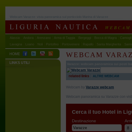
Webcam Varazze: vista panoramica sul porticciolo Marina di Varazze
Alassio
Andora
Arenzano
Arma di Taggia
Bergeggi
Bocca di Magra
Camogli
Lavagna
Loano
Noli
Portofino
Portovenere
Rapallo
Santa Margherita
Sanr
WEBCAM VARA
HOME
LINKS UTILI
Varazze: webcam panoramica sui posti ba
related links
ALTRE WEBCAM
Webcam by
Varazze webcam
Webcam panoramica su Varazze con vista 
Cerca il tuo Hotel in Lig
Destinazione
Arri