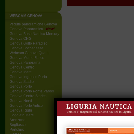
WEBCAM GENOVA
Vedute panoramiche Genova
Genova Panoramica
-
New!
Genova Base Nautica Mercury
Genova CNG
Genova Golfo Paradiso
Genova Boccadasse
Webcam Genova Quarto
Genova Monte Fasce
Genova Panorama
Genova Centro
Genova Mare
Genova Ingresso Porto
Genova Stadio
Genova Porto
Genova Porto Ponte Parodi
Genova Centro Storico
Genova Nervi
Genova Porto Antico
Genova Righi
Cogoleto Mare
Arenzano
Bogliasco
Portofino