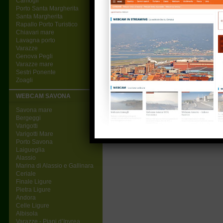
Camogli
Porto Santa Margherita
Santa Margherita
Rapallo Porto Turistico
Chiavari mare
Lavagna porto
Varazze
Genova Pegli
Varazze mare
Sestri Ponente
Zoagli
WEBCAM SAVONA
Savona mare
Bergeggi
Varigotti
Varigotti Mare
Porto Savona
Laigueglia
Alassio
Marina di Alassio e Gallinara
Ceriale
Finale Ligure
Pietra Ligure
Andora
Celle Ligure
Albisola
Varazze - Piani d’Invrea