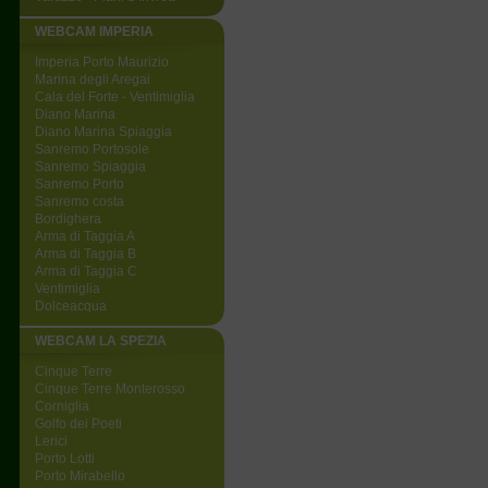
WEBCAM IMPERIA
Imperia Porto Maurizio
Marina degli Aregai
Cala del Forte - Ventimiglia
Diano Marina
Diano Marina Spiaggia
Sanremo Portosole
Sanremo Spiaggia
Sanremo Porto
Sanremo costa
Bordighera
Arma di Taggia A
Arma di Taggia B
Arma di Taggia C
Ventimiglia
Dolceacqua
WEBCAM LA SPEZIA
Cinque Terre
Cinque Terre Monterosso
Corniglia
Golfo dei Poeti
Lerici
Porto Lotti
Porto Mirabello