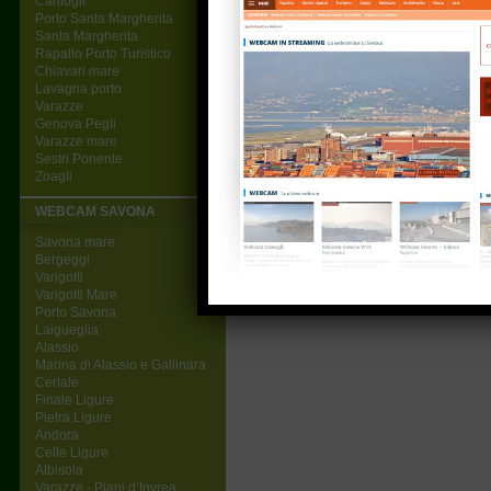
Camogli
Porto Santa Margherita
Santa Margherita
Rapallo Porto Turistico
Webcam su Deiva Marina
Chiavari mare
Lavagna porto
Varazze
Genova Pegli
Varazze mare
Sestri Ponente
Zoagli
WEBCAM SAVONA
Savona mare
Bergeggi
Varigotti
Varigotti Mare
Porto Savona
Laigueglia
Alassio
Marina di Alassio e Gallinara
Ceriale
Finale Ligure
Pietra Ligure
Andora
Celle Ligure
Albisola
Varazze - Piani d’Invrea