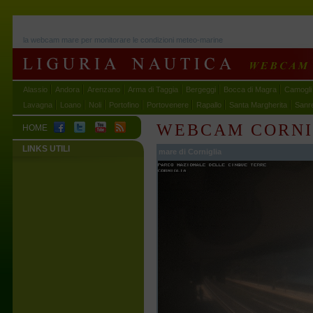
la webcam mare per monitorare le condizioni meteo-marine
Alassio
Andora
Arenzano
Arma di Taggia
Bergeggi
Bocca di Magra
Camogli
Lavagna
Loano
Noli
Portofino
Portovenere
Rapallo
Santa Margherita
Sanr
WEBCAM CORNI
HOME
LINKS UTILI
mare di Corniglia