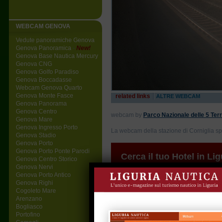
WEBCAM GENOVA
Vedute panoramiche Genova
Genova Panoramica
-
New!
Genova Base Nautica Mercury
Genova CNG
Genova Golfo Paradiso
Genova Boccadasse
Webcam Genova Quarto
Genova Monte Fasce
related links
ALTRE WEBCAM
Genova Panorama
Genova Centro
webcam by
Parco Nazionale delle 5 Ter
Genova Mare
Genova Ingresso Porto
La webcam della stazione di Corniglia sp
Genova Stadio
Genova Porto
Genova Porto Ponte Parodi
Cerca il tuo Hotel in Lig
Genova Centro Storico
Genova Nervi
Destinazione
Arri
Genova Porto Antico
Genova Righi
Cogoleto Mare
Arenzano
Bogliasco
Portofino