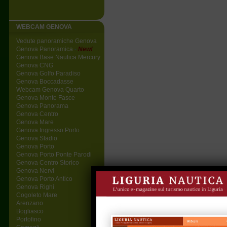
WEBCAM GENOVA
Vedute panoramiche Genova
Genova Panoramica
-
New!
Genova Base Nautica Mercury
Genova CNG
Genova Golfo Paradiso
Genova Boccadasse
Webcam Genova Quarto
Genova Monte Fasce
Genova Panorama
Genova Centro
Genova Mare
Genova Ingresso Porto
Genova Stadio
Genova Porto
Genova Porto Ponte Parodi
Genova Centro Storico
Genova Nervi
Genova Porto Antico
Genova Righi
Cogoleto Mare
Arenzano
Bogliasco
Portofino