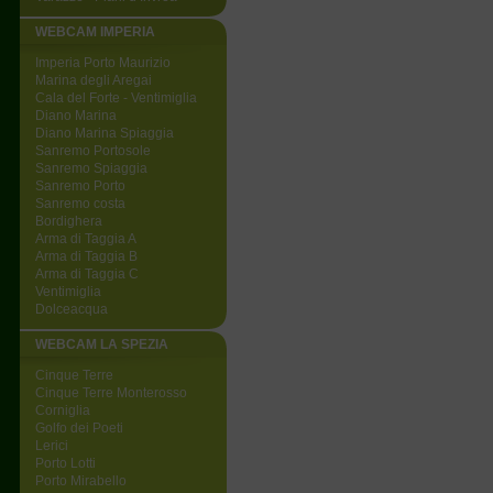
WEBCAM IMPERIA
Imperia Porto Maurizio
Marina degli Aregai
Cala del Forte - Ventimiglia
Diano Marina
Diano Marina Spiaggia
Sanremo Portosole
Sanremo Spiaggia
Sanremo Porto
Sanremo costa
Bordighera
Arma di Taggia A
Arma di Taggia B
Arma di Taggia C
Ventimiglia
Dolceacqua
WEBCAM LA SPEZIA
Cinque Terre
Cinque Terre Monterosso
Corniglia
Golfo dei Poeti
Lerici
Porto Lotti
Porto Mirabello