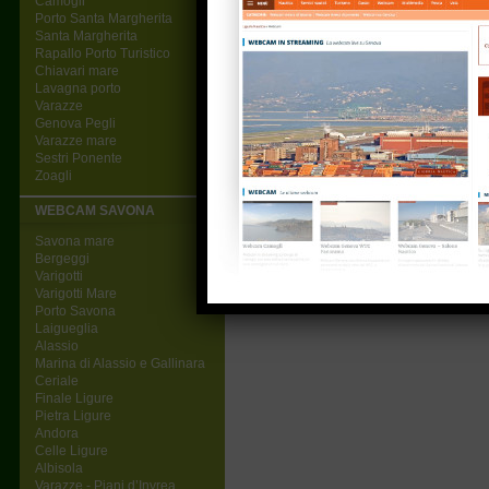
Camogli
Porto Santa Margherita
Santa Margherita
Rapallo Porto Turistico
Chiavari mare
Lavagna porto
Varazze
Genova Pegli
Varazze mare
Sestri Ponente
Zoagli
WEBCAM SAVONA
Savona mare
Bergeggi
Varigotti
Varigotti Mare
Porto Savona
Laigueglia
Alassio
Marina di Alassio e Gallinara
Ceriale
Finale Ligure
Pietra Ligure
Andora
Celle Ligure
Albisola
Varazze - Piani d’Invrea