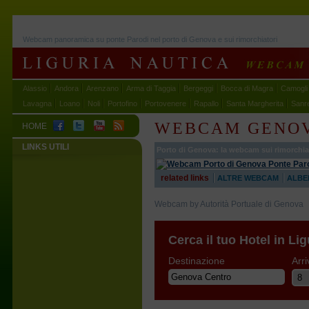
Webcam panoramica su ponte Parodi nel porto di Genova e sui rimorchiatori
Alassio
Andora
Arenzano
Arma di Taggia
Bergeggi
Bocca di Magra
Camogli
Lavagna
Loano
Noli
Portofino
Portovenere
Rapallo
Santa Margherita
Sanr
WEBCAM GENOV
HOME
LINKS UTILI
Porto di Genova: la webcam sui rimorchia
related links
ALTRE WEBCAM
ALBE
Webcam by Autorità Portuale di Genova
Cerca il tuo Hotel in Lig
Destinazione
Arri