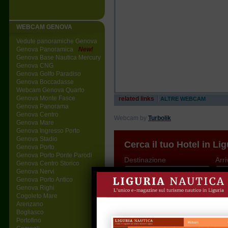
WEBCAM GENOVA
Vedute panoramiche Genova
Genova Panoramica
-
New!
Genova Base Nautica Mercury
Genova CNG
Genova Golfo Paradiso
Genova Boccadasse
Webcam Genova Quarto
Genova Monte Fasce
related links
ALTRE WEBCAM
Genova Panorama
Genova Centro
Webcam by
Turbolik
Genova Mare
Genova Ingresso Porto
Genova Stadio
Cerca il tuo Hotel in Lig
Genova Porto
Genova Porto Ponte Parodi
Destinazione
Arri
Genova Centro Storico
Genova Nervi
Genova Porto Antico
Genova Righi
Cogoleto Mare
Nuovissima webcam panoramica sulla ci
Arenzano
Bogliasco
Portofino