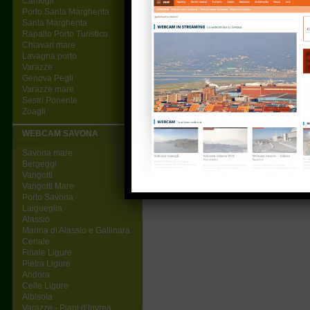
Camogli
Porto Santa Margherita
Santa Margherita
Rapallo Porto Turistico
Chiavari mare
Lavagna porto
Varazze
Genova Pegli
Varazze mare
Sestri Ponente
Zoagli
WEBCAM SAVONA
Savona mare
Bergeggi
Varigotti
Varigotti Mare
Porto Savona
Laigueglia
Alassio
Marina di Alassio e Gallinara
Ceriale
Finale Ligure
Pietra Ligure
Andora
Celle Ligure
Albisola
Varazze - Piani d’Invrea