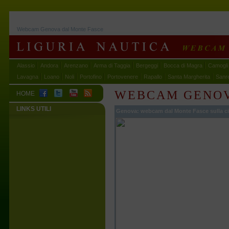
Webcam Genova dal Monte Fasce
Alassio
Andora
Arenzano
Arma di Taggia
Bergeggi
Bocca di Magra
Camogli
Lavagna
Loano
Noli
Portofino
Portovenere
Rapallo
Santa Margherita
Sanr
WEBCAM GENOV
HOME
LINKS UTILI
Genova: webcam dal Monte Fasce sulla ci