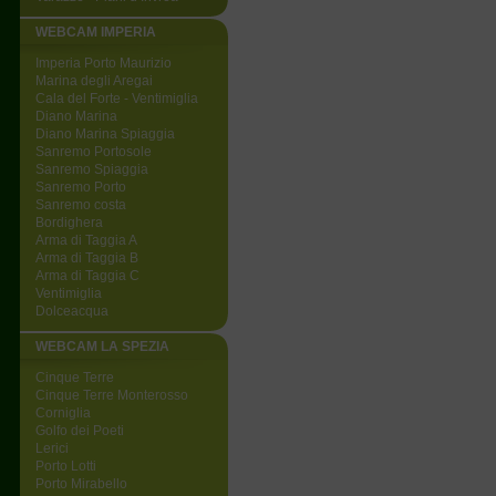
WEBCAM IMPERIA
Imperia Porto Maurizio
Marina degli Aregai
Cala del Forte - Ventimiglia
Diano Marina
Diano Marina Spiaggia
Sanremo Portosole
Sanremo Spiaggia
Sanremo Porto
Sanremo costa
Bordighera
Arma di Taggia A
Arma di Taggia B
Arma di Taggia C
Ventimiglia
Dolceacqua
WEBCAM LA SPEZIA
Cinque Terre
Cinque Terre Monterosso
Corniglia
Golfo dei Poeti
Lerici
Porto Lotti
Porto Mirabello